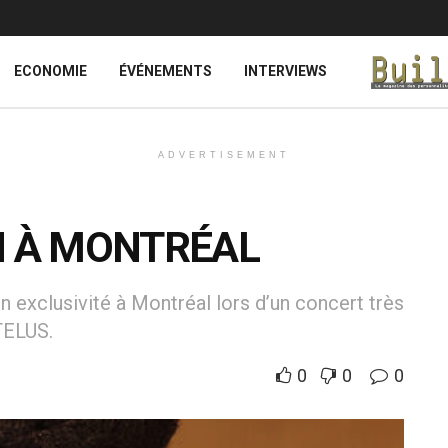
ECONOMIE
ÉVÉNEMENTS
INTERVIEWS
ADVERTISEMENT
N À MONTRÉAL
n exclusivité à Montréal lors d’un concert très
TELUS.
0
0
0