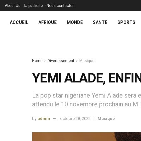
About Us
la publicité
Nous contacter
ACCUEIL
AFRIQUE
MONDE
SANTÉ
SPORTS
Home
Divertissement
Musique
YEMI ALADE, ENFI
La pop star nigériane Yemi Alade sera e
attendu le 10 novembre prochain au M
by
admin
octobre 28, 2022
in
Musique