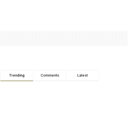
Trending
Comments
Latest
RTB – Le Capitaine Ibrahim
TRAORÉ répond aux
questions de la presse
nationale et internationale
AVRIL 8, 2026