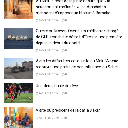
Au Mali, le chef de la junte assure que « la
situation est maîtrisée », les djihadistes
menacent d’imposer un blocus à Bamako
AVRIL 30, 2026
0
Guerre au Moyen-Orient : un méthanier chargé
de GNL franchit le détroit d’Ormuz, une première
depuis le début du conflit
AVRIL 30, 2026
0
Avec les difficultés de la junte au Mali, l’Algérie
recouvre une partie de son influence au Sahel
AVRIL 30, 2026
0
Une demi-finale de rêve
AVRIL 28, 2026
0
Visite du président de la caf à Dakar
AVRIL 10, 2026
0