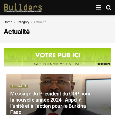
Home
Category
Actualité
Actualité
ACTUALITÉ
Message du Président du CDP pour
la nouvelle année 2024 : Appel à
l’unité et à l’action pour le Burkina
Faso