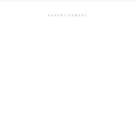
ADVERTISEMENT
 l’aboutissement des
 de développement
0
0
0