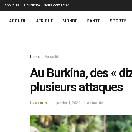
About Us
la publicité
Nous contacter
ACCUEIL
AFRIQUE
MONDE
SANTÉ
SPORTS
Home
Actualité
Au Burkina, des « di
plusieurs attaques
by
admin
janvier 1, 2024
in
Actualité