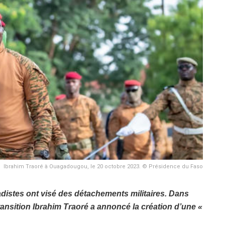
Ibrahim Traoré à Ouagadougou, le 20 octobre 2023. © Présidence du Faso
distes ont visé des détachements militaires. Dans
ransition Ibrahim Traoré a annoncé la création d’une «