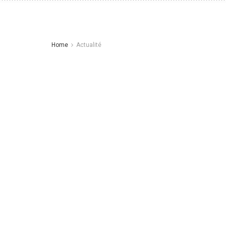
Home
Actualité
Burkina : 2024 sera
grandes initiatives
by
admin
janvier 1, 2024
in
Actualité