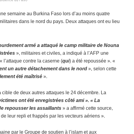
n une semaine au Burkina Faso lors d’au moins quatre
ilitaires dans le nord du pays. Deux attaques ont eu lieu
lourdement armé a attaqué le camp militaire de Nouna
gistrées
», militaires et civiles, a indiqué à l’AFP une
« l’attaque contre la caserne (
qui
) a été repoussée ». «
ent un autre détachement dans le nord
», selon cette
lement été maîtrisé
».
a cible de deux autres attaques le 24 décembre. La
victimes ont été enregistrées côté ami ». « La
de repousser les assaillants
» a affirmé cette source,
 de leur repli et frappés par les vecteurs aériens ».
maine par le Groupe de soutien à l’islam et aux