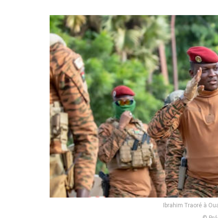
Ibrahim Traoré à Ou
© Pré