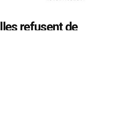
lles refusent de
de football 2022
t notamment le traitement des travailleurs
 cadre de la construction des huit stades de
0
0
0