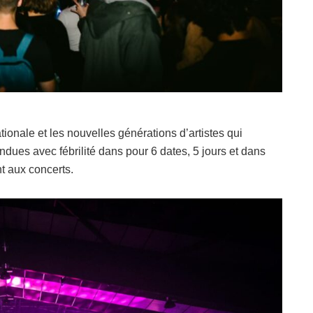
ionale et les nouvelles générations d’artistes qui
ndues avec fébrilité dans pour 6 dates, 5 jours et dans
t aux concerts.