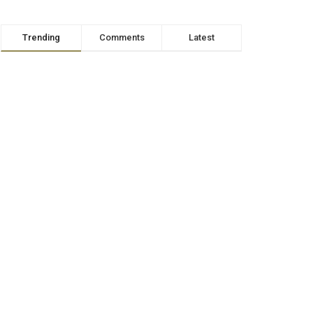
Trending
Comments
Latest
RTB – Le Capitaine Ibrahim
TRAORÉ répond aux
questions de la presse
nationale et internationale
AVRIL 8, 2026
Visite du président de la caf
à Dakar
AVRIL 10, 2026
BUILDERS-N005
AVRIL 13, 2026