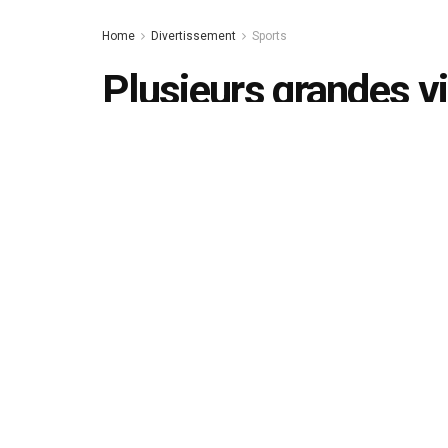
Home
Divertissement
Sports
Plusieurs grandes vi
diffuser le Mondial 
Parmi les raisons de ce boycott figuren
immigrés et le nombre de morts dans le
la compétition.
by
admin
octobre 4, 2022
in
Sports