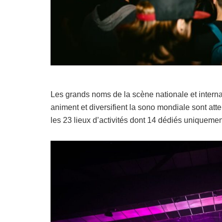
Les grands noms de la scène nationale et internat
animent et diversifient la sono mondiale sont atte
les 23 lieux d’activités dont 14 dédiés uniquemen