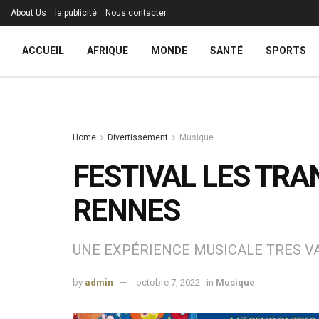
About Us
la publicité
Nous contacter
ACCUEIL
AFRIQUE
MONDE
SANTÉ
SPORTS
Home
Divertissement
Musique
FESTIVAL LES TRA
RENNES
UNE EXPÉRIENCE MUSICALE TRES V
by
admin
octobre 7, 2022
in
Musique