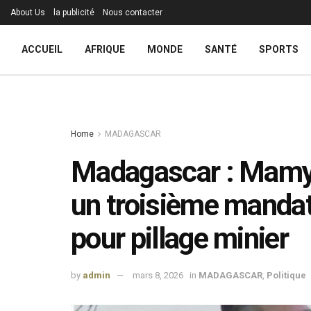
About Us
la publicité
Nous contacter
ACCUEIL
AFRIQUE
MONDE
SANTÉ
SPORTS
Home
MADAGASCAR
Madagascar : Mamy
un troisième mandat 
pour pillage minier
by
admin
mars 8, 2026
in
MADAGASCAR
,
Politique