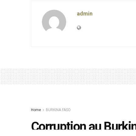
admin
Home
BURKINA FASO
Corruption au Burki