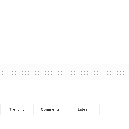
Trending
Comments
Latest
RTB – Le Capitaine Ibrahim