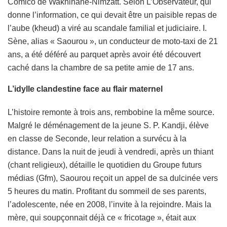
Comico de Wakhinane-Nimzatt. Selon L’Observateur, qui
donne l’information, ce qui devait être un paisible repas de
l’aube (kheud) a viré au scandale familial et judiciaire. I.
Sène, alias « Saourou », un conducteur de moto-taxi de 21
ans, a été déféré au parquet après avoir été découvert
caché dans la chambre de sa petite amie de 17 ans.
L’idylle clandestine face au flair maternel
L’histoire remonte à trois ans, rembobine la même source.
Malgré le déménagement de la jeune S. P. Kandji, élève
en classe de Seconde, leur relation a survécu à la
distance. Dans la nuit de jeudi à vendredi, après un thiant
(chant religieux), détaille le quotidien du Groupe futurs
médias (Gfm), Saourou reçoit un appel de sa dulcinée vers
5 heures du matin. Profitant du sommeil de ses parents,
l’adolescente, née en 2008, l’invite à la rejoindre. Mais la
mère, qui soupçonnait déjà ce « fricotage », était aux